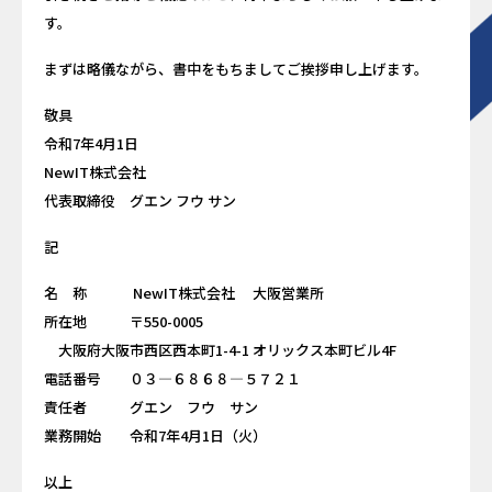
す。
まずは略儀ながら、書中をもちましてご挨拶申し上げます。
敬具
令和7年4月1日
NewIT株式会社
代表取締役 グエン フウ サン
記
名 称 NewIT株式会社 大阪営業所
所在地 〒550-0005
大阪府大阪市西区西本町1-4-1 オリックス本町ビル4F
電話番号 ０３―６８６８―５７２１
責任者 グエン フウ サン
業務開始 令和7年4月1日（火）
以上